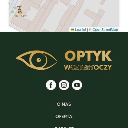
Leaflet
|
©
OpenStreetMap
O NAS
OFERTA