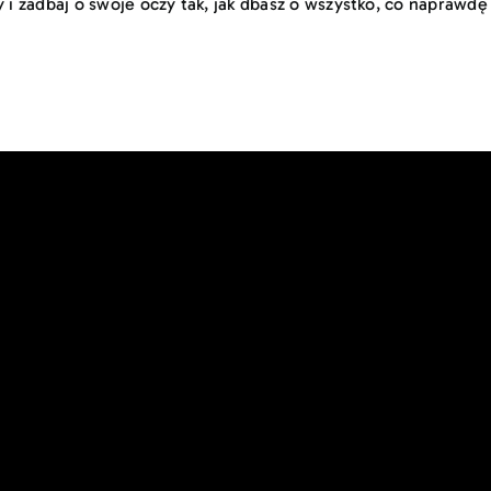
 zadbaj o swoje oczy tak, jak dbasz o wszystko, co naprawdę