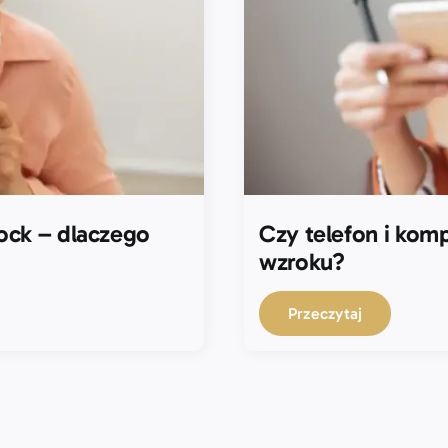
ock – dlaczego
Czy telefon i kom
wzroku?
Przeczytaj