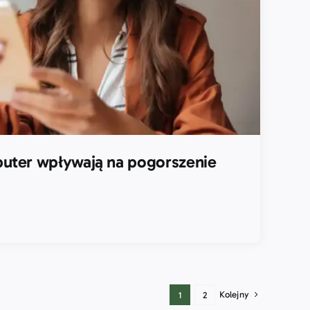
puter wpływają na pogorszenie
Kolejny
1
2