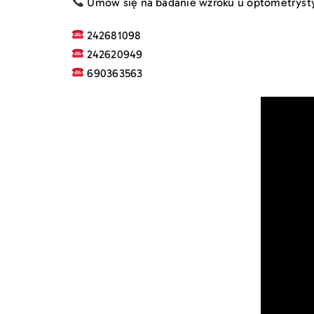
Umów się na badanie wzroku u optometrysty i
242681098
242620949
690363563