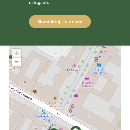
usługach.
Skontaktuj się z nami
+
−